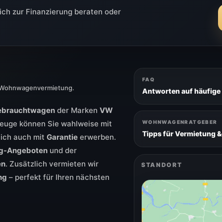
ich zur Finanzierung beraten oder
FAQ
& Wohnwagenvermietung.
Antworten auf häufige
ebrauchtwagen
der Marken
VW
rzeuge können Sie wahlweise mit
WOHNWAGENRATGEBER
Tipps für Vermietung &
lich auch mit
Garantie
erwerben.
ing-Angeboten
und der
en
. Zusätzlich vermieten wir
STANDORT
ng
– perfekt für Ihren nächsten