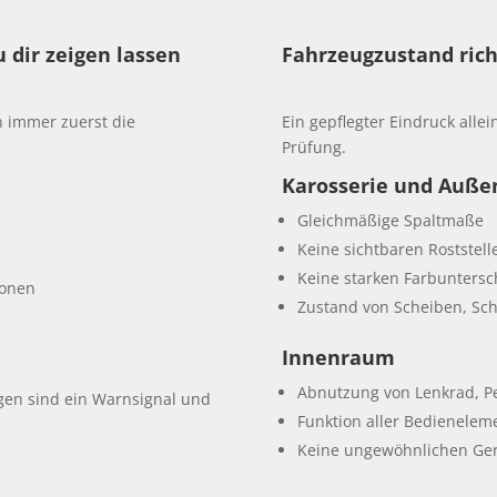
u dir zeigen lassen
Fahrzeugzustand rich
n immer zuerst die
Ein gepflegter Eindruck allein
Prüfung.
Karosserie und Auße
Gleichmäßige Spaltmaße
Keine sichtbaren Roststell
Keine starken Farbuntersc
ionen
Zustand von Scheiben, Sc
Innenraum
Abnutzung von Lenkrad, P
gen sind ein Warnsignal und
Funktion aller Bedienelem
Keine ungewöhnlichen Ge