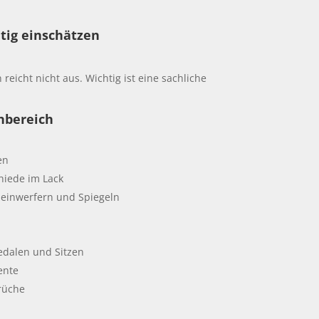
tig einschätzen
 reicht nicht aus. Wichtig ist eine sachliche
nbereich
en
hiede im Lack
heinwerfern und Spiegeln
edalen und Sitzen
ente
rüche