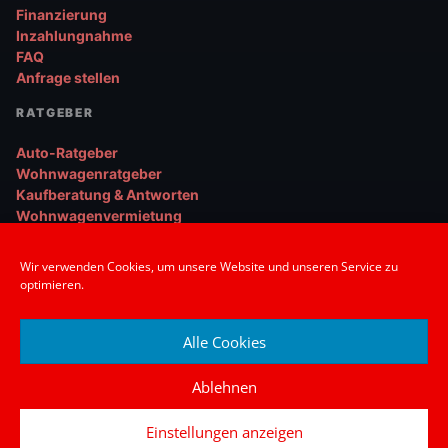
Finanzierung
Inzahlungnahme
FAQ
Anfrage stellen
RATGEBER
Auto-Ratgeber
Wohnwagenratgeber
Kaufberatung & Antworten
Wohnwagenvermietung
UNTERNEHMEN
Wir verwenden Cookies, um unsere Website und unseren Service zu
optimieren.
Über uns
Kontakt
Anfahrt
Alle Cookies
Impressum
Datenschutz
Ablehnen
Einstellungen anzeigen
© 2026 Mattis Motors GmbH. Alle Rechte vorbehalten.