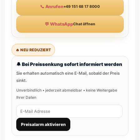
📞 Anrufen
+49 151 68 17 8000
💬 WhatsApp
Chat öffnen
🔥 NEU REDUZIERT
🔔 Bei Preissenkung sofort informiert werden
Sie erhalten automatisch eine E-Mail, sobald der Preis
sinkt.
Unverbindlich • jederzeit abmeldbar • keine Weitergabe
Ihrer Daten
Preisalarm aktivieren