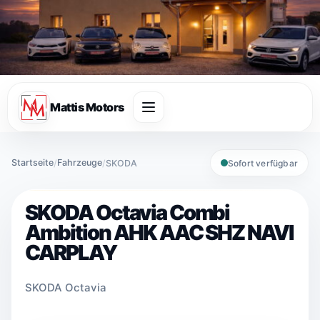
Mattis Motors
Startseite
Fahrzeuge
/
/
SKODA
Sofort verfügbar
SKODA Octavia Combi
Ambition AHK AAC SHZ NAVI
CARPLAY
SKODA Octavia